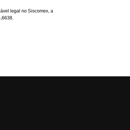
sável legal no Siscomex, a
4,6638.