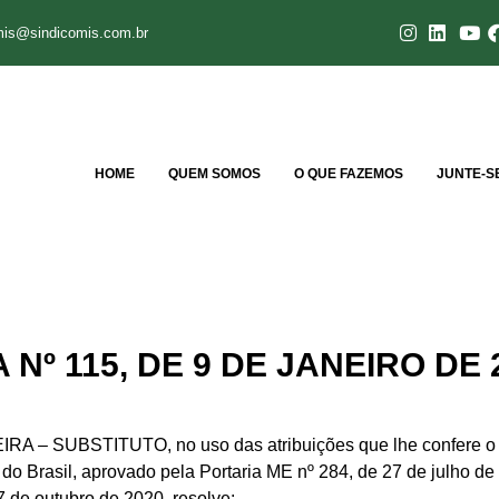
mis@sindicomis.com.br
HOME
QUEM SOMOS
O QUE FAZEMOS
JUNTE-S
Nº 115, DE 9 DE JANEIRO DE 
STITUTO, no uso das atribuições que lhe confere o incis
do Brasil, aprovado pela Portaria ME nº 284, de 27 de julho de
7 de outubro de 2020, resolve: