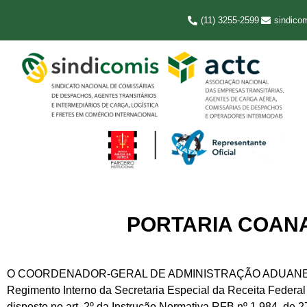
(11) 3255-2599
sindico
PORTARIA COANA 
O COORDENADOR-GERAL DE ADMINISTRAÇÃO ADUANEIRA – SUB
Regimento Interno da Secretaria Especial da Receita Federal 
disposto no art. 2º da Instrução Normativa RFB nº 1.984, de 2