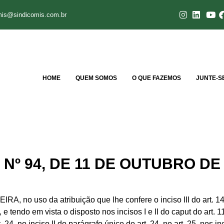
mis@sindicomis.com.br
HOME
QUEM SOMOS
O QUE FAZEMOS
JUNTE-S
Nº 94, DE 11 DE OUTUBRO DE 
da atribuição que lhe confere o inciso III do art. 147 e o
, e tendo em vista o disposto nos incisos I e II do caput do art. 1
. 24, no inciso II do parágrafo único do art. 24, no art. 25, nos inc