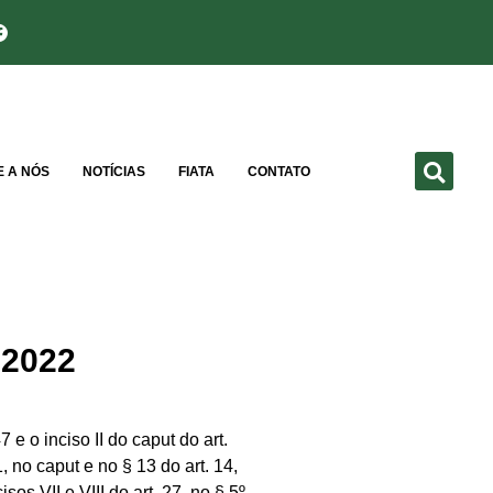
E A NÓS
NOTÍCIAS
FIATA
CONTATO
2022
 inciso II do caput do art.
1, no caput e no § 13 do art. 14,
isos VII e VIII do art. 27, no § 5º