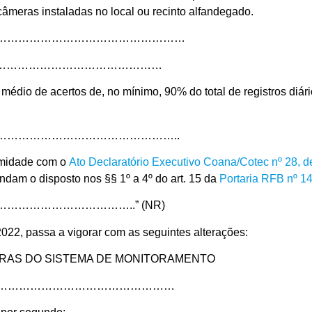
s câmeras instaladas no local ou recinto alfandegado.
……………………………………………
……………………………………………
édio de acertos de, no mínimo, 90% do total de registros diári
………………………………………..
ormidade com o
Ato Declaratório Executivo Coana/Cotec nº 28, 
ndam o disposto nos §§ 1º a 4º do art. 15 da
Portaria RFB nº 14
………………………..” (NR)
2022, passa a vigorar com as seguintes alterações:
MERAS DO SISTEMA DE MONITORAMENTO
……………………………………………