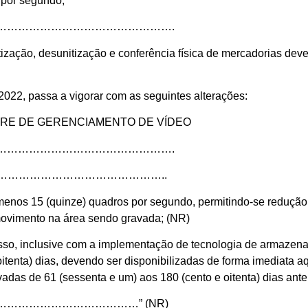
s por segundo;
………………………………………….
ização, desunitização e conferência física de mercadorias dev
 2022, passa a vigorar com as seguintes alterações:
WARE DE GERENCIAMENTO DE VÍDEO
………………………………………….
………………………………………..
 menos 15 (quinze) quadros por segundo, permitindo-se reduçã
 movimento na área sendo gravada; (NR)
sso, inclusive com a implementação de tecnologia de armazena
itenta) dias, devendo ser disponibilizadas de forma imediata a
vadas de 61 (sessenta e um) aos 180 (cento e oitenta) dias ante
……………………………” (NR)