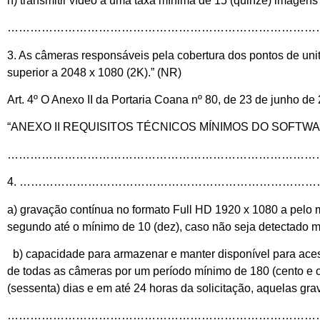
h) transmitir vídeo a uma taxa mínima de 15 (quinze) imagen
………………………………………………………………………
3. As câmeras responsáveis pela cobertura dos pontos de unit
superior a 2048 x 1080 (2K).” (NR)
Art. 4º O Anexo II da Portaria Coana nº 80, de 23 de junho de
“ANEXO II REQUISITOS TÉCNICOS MÍNIMOS DO SOFT
………………………………………………………………………
4. ……………………………………………………………………
a) gravação contínua no formato Full HD 1920 x 1080 a pelo
segundo até o mínimo de 10 (dez), caso não seja detectado
b) capacidade para armazenar e manter disponível para ace
de todas as câmeras por um período mínimo de 180 (cento e o
(sessenta) dias e em até 24 horas da solicitação, aquelas gra
……………………………………………………………………………