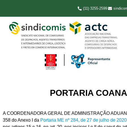
(11) 3255-2599
sindico
PORTARIA COANA 
A COORDENADORA GERAL DE ADMINISTRAÇÃO ADUANEIRA, no uso 
358 do Anexo I da
Portaria ME nº 284, de 27 de julho de 2020
nos artigos 15 e 16, no art. 20, nos incisos I e II do caput do art