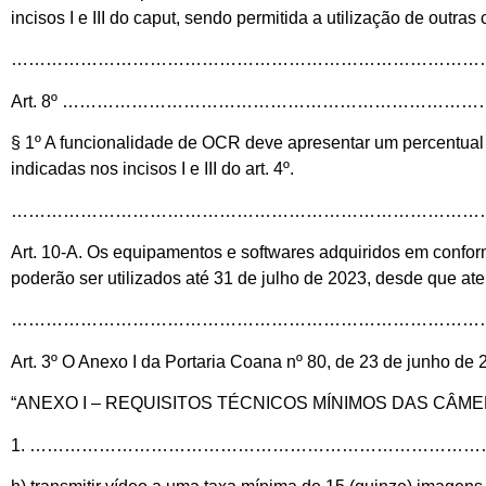
incisos I e III do caput, sendo permitida a utilização de outra
………………………………………………………………………
Art. 8º …………………………………………………………
§ 1º A funcionalidade de OCR deve apresentar um percentual m
indicadas nos incisos I e III do art. 4º.
…………………………………………………………………………
Art. 10-A. Os equipamentos e softwares adquiridos em conf
poderão ser utilizados até 31 de julho de 2023, desde que ate
………………………………………………………………………………
Art. 3º O Anexo I da Portaria Coana nº 80, de 23 de junho de 
“ANEXO I – REQUISITOS TÉCNICOS MÍNIMOS DAS CÂ
1. …………………………………………………………………