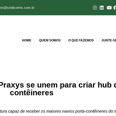
mis@sindicomis.com.br
HOME
QUEM SOMOS
O QUE FAZEMOS
JUNTE-S
 Praxys se unem para criar hub 
contêineres
rutura capaz de receber os maiores navios porta-contêineres do