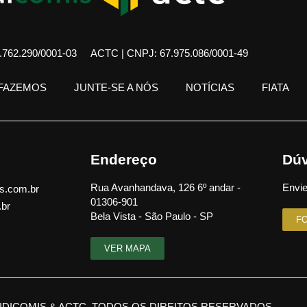
762.290/0001-03
ACTC | CNPJ: 67.975.086/0001-49
 FAZEMOS
JUNTE-SE A NÓS
NOTÍCIAS
FIATA
Endereço
Dúv
Rua Avanhandava, 126 6º andar -
Envie
s.com.br
01306-901
.br
Bela Vista - São Paulo - SP
F
VER MAPA
NDICOMIS & ACTC. TODOS OS DIREITOS RESERVADOS