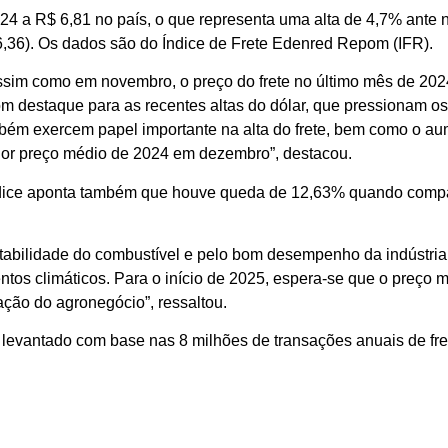
24 a R$ 6,81 no país, o que representa uma alta de 4,7% ante
6,36). Os dados são do Índice de Frete Edenred Repom (IFR).
ssim como em novembro, o preço do frete no último mês de 202
 destaque para as recentes altas do dólar, que pressionam os
 também exercem papel importante na alta do frete, bem como o a
aior preço médio de 2024 em dezembro”, destacou.
dice aponta também que houve queda de 12,63% quando compa
estabilidade do combustível e pelo bom desempenho da indústria 
os climáticos. Para o início de 2025, espera-se que o preço mé
ação do agronegócio”, ressaltou.
 levantado com base nas 8 milhões de transações anuais de fre