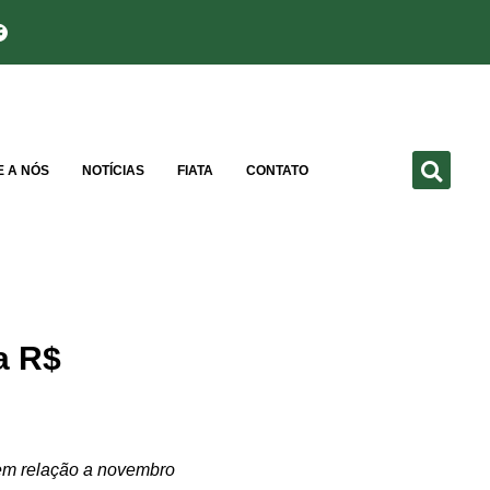
E A NÓS
NOTÍCIAS
FIATA
CONTATO
a R$
 em relação a novembro