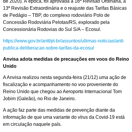
de 2020). À época, foi aprovada a 16ª Revisão Ordinária, a
13ª Revisão Extraordinária e o reajuste das Tarifas Básicas
de Pedágio – TBP, do complexo rodoviário Polo de
Concessão Rodoviária Pelotas/RS, explorado pela
Concessionária Rodovias do Sul S/A – Ecosul.
https://www.gov.br/antt/pt-br/assuntos/ultimas-noticias/antt-
publica-deliberacao-sobre-tarifas-da-ecosul
Anvisa adota medidas de precauções em voos do Reino
Unido
A Anvisa realizou nesta segunda-feira (21/12) uma ação de
fiscalização e acompanhamento no voo proveniente do
Reino Unido que chegou ao Aeroporto Internacional Tom
Jobim (Galeão), no Rio de Janeiro.
A ação faz parte das medidas de prevenção diante da
informação de que uma variante do vírus da Covid-19 está
em circulação naquele país.