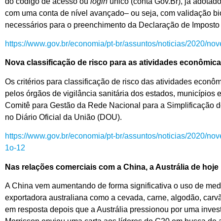
do código de acesso ou
login
único (conta Gov.Br), já adotado
com uma conta de nível avançado– ou seja, com validação bi
necessários para o preenchimento da Declaração de Imposto
https://www.gov.br/economia/pt-br/assuntos/noticias/2020/no
Nova classificação de risco para as atividades econômicas
Os critérios para classificação de risco das atividades econômi
pelos órgãos de vigilância sanitária dos estados, municípios e
Comitê para Gestão da Rede Nacional para a Simplificação d
no Diário Oficial da União (DOU).
https://www.gov.br/economia/pt-br/assuntos/noticias/2020/no
1o-12
Nas relações comerciais com a China, a Austrália de hoje 
A China vem aumentando de forma significativa o uso de medi
exportadora australiana como a cevada, carne, algodão, carvã
em resposta depois que a Austrália pressionou por uma investi