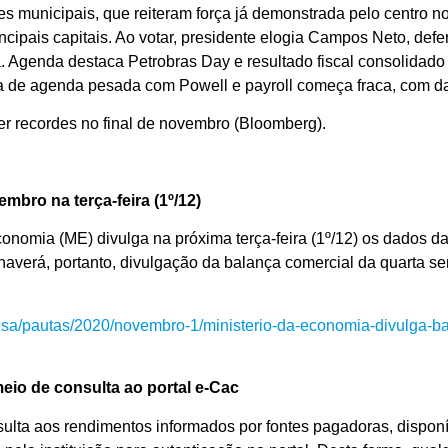
es municipais, que reiteram força já demonstrada pelo centro n
ncipais capitais. Ao votar, presidente elogia Campos Neto, def
Agenda destaca Petrobras Day e resultado fiscal consolidado 
na de agenda pesada com Powell e payroll começa fraca, com d
r recordes no final de novembro (Bloomberg).
mbro na terça-feira (1º/12)
conomia (ME) divulga na próxima terça-feira (1º/12) os dados 
haverá, portanto, divulgação da balança comercial da quarta
ensa/pautas/2020/novembro-1/ministerio-da-economia-divulga-b
eio de consulta ao portal e-Cac
sulta aos rendimentos informados por fontes pagadoras, dispon