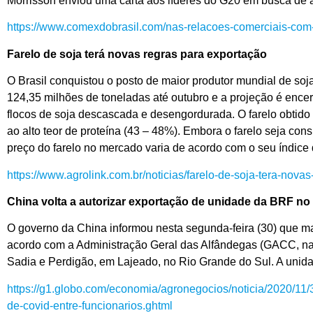
Morrisson enviou uma carta aos líderes do G20 em busca de a
https://www.comexdobrasil.com/nas-relacoes-comerciais-com-a
Farelo de soja terá novas regras para exportação
O Brasil conquistou o posto de maior produtor mundial de soj
124,35 milhões de toneladas até outubro e a projeção é ence
flocos de soja descascada e desengordurada. O farelo obtido
ao alto teor de proteína (43 – 48%). Embora o farelo seja con
preço do farelo no mercado varia de acordo com o seu índice 
https://www.agrolink.com.br/noticias/farelo-de-soja-tera-nov
China volta a autorizar exportação de unidade da BRF n
O governo da China informou nesta segunda-feira (30) que mais
acordo com a Administração Geral das Alfândegas (GACC, na s
Sadia e Perdigão, em Lajeado, no Rio Grande do Sul. A unid
https://g1.globo.com/economia/agronegocios/noticia/2020/11/
de-covid-entre-funcionarios.ghtml