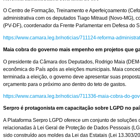
O Centro de Formação, Treinamento e Aperfeiçoamento (Cefor
administrativa com os deputados Tiago Mitraud (Novo-MG), coo
(PV-DF), coordenador da Frente Parlamentar em Defesa do Se
https://www.camara.leg.br/noticias/711124-reforma-administrat
Maia cobra do governo mais empenho em projetos que g
O presidente da Câmara dos Deputados, Rodrigo Maia (DEM-
econômica do País após as eleições municipais. Maia concedeu
terminada a eleição, o governo deve apresentar suas proposta
orçamento para o próximo ano dentro do teto de gastos.
https://www.camara.leg.br/noticias/711336-maia-cobra-do-g
Serpro é protagonista em capacitação sobre LGPD no paí
A Plataforma Serpro LGPD
oferece um conjunto de soluções de
relacionadas à Lei Geral de Proteção de Dados Pessoais (LG
sido construído aos moldes da Lei das Estatais (Lei 13.303/20