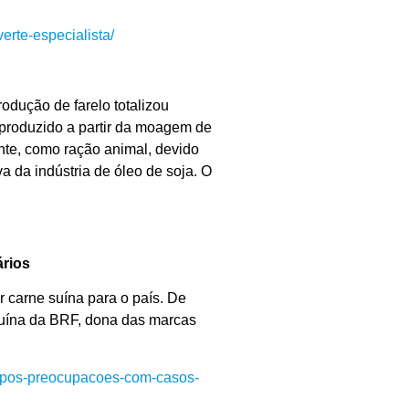
rte-especialista/
odução de farelo totalizou
 produzido a partir da moagem de
nte, como ração animal, devido
a da indústria de óleo de soja. O
ários
r carne suína para o país. De
 suína da BRF, dona das marcas
s-apos-preocupacoes-com-casos-