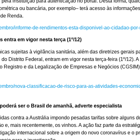
 pela instituição para autenticação no portal. Desta forma, qu
ométrica ou bancária, por exemplo– terá acesso às informaçõe
 de Renda.
vembro/informe-de-rendimentos-esta-disponivel-ao-cidadao-por-
 entra em vigor nesta terça (1º/12)
cas sujeitas à vigilância sanitária, além das diretrizes gerais p
 do Distrito Federal, entram em vigor nesta terça-feira (1º/12).
o Registro e da Legalização de Empresas e Negócios (CGSIM), f
vembro/nova-classificacao-de-risco-para-as-atividades-economic
poderá ser o Brasil de amanhã, adverte especialista
das contra a Austrália impondo pesadas tarifas sobre alguns do
o e, mais recentemente, os vinhos. A ação faz parte da estraté
gação internacional sobre a origem do novo coronavírus e o pri