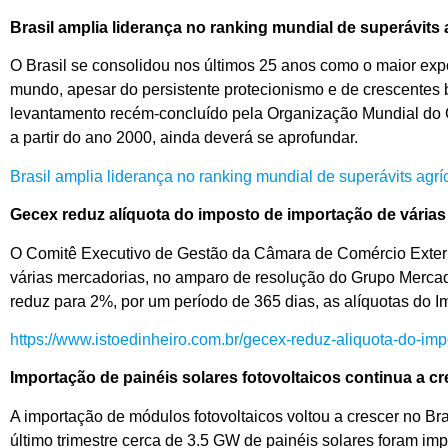
Brasil amplia liderança no ranking mundial de superávits 
O Brasil se consolidou nos últimos 25 anos como o maior expo
mundo, apesar do persistente protecionismo e de crescentes ba
levantamento recém-concluído pela Organização Mundial do C
a partir do ano 2000, ainda deverá se aprofundar.
Brasil amplia liderança no ranking mundial de superávits agrí
Gecex reduz alíquota do imposto de importação de vária
O Comitê Executivo de Gestão da Câmara de Comércio Exterio
várias mercadorias, no amparo de resolução do Grupo Mercad
reduz para 2%, por um período de 365 dias, as alíquotas do I
https://www.istoedinheiro.com.br/gecex-reduz-aliquota-do-im
Importação de painéis solares fotovoltaicos continua a cr
A importação de módulos fotovoltaicos voltou a crescer no B
último trimestre cerca de 3.5 GW de painéis solares foram imp