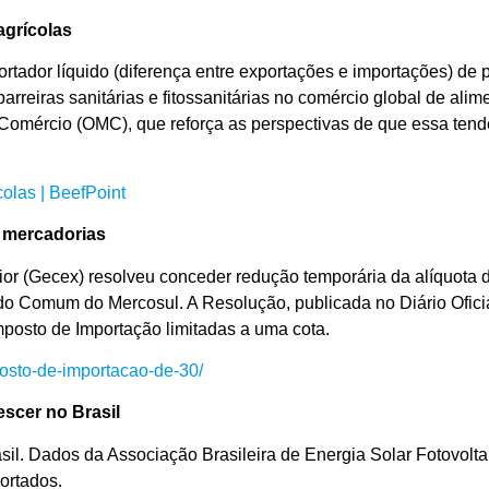
agrícolas
rtador líquido (diferença entre exportações e importações) de
rreiras sanitárias e fitossanitárias no comércio global de ali
omércio (OMC), que reforça as perspectivas de que essa tend
colas | BeefPoint
s mercadorias
r (Gecex) resolveu conceder redução temporária da alíquota 
o Comum do Mercosul. A Resolução, publicada no Diário Oficia
mposto de Importação limitadas a uma cota.
posto-de-importacao-de-30/
escer no Brasil
rasil. Dados da Associação Brasileira de Energia Solar Fotovo
ortados.