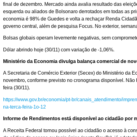
final de dezembro. Mercado ainda avalia resultado das eleiçõ
esquerda ou aliados de Bolsonaro derrotados em todas as pri
economia é 98% de Guedes e volta a rechaçar Renda Cidadã. 
governo central, além de pesquisa Focus. No exterior, sema
Bolsas globais operam levemente negativas, sem compromete
Dólar abrindo hoje (30/11) com variação de -1,06%.
Ministério da Economia divulga balança comercial de nove
A Secretaria de Comércio Exterior (Secex) do Ministério da E
novembro, conforme previsto no cronograma disponível. Não 
feira (30/11).
https://www.gov.br/economia/pt-br/canais_atendimento/impr
na-terca-feira-1o-12
Informe de Rendimentos está disponível ao cidadão por m
A Receita Federal tornou possível ao cidadão o acesso à con