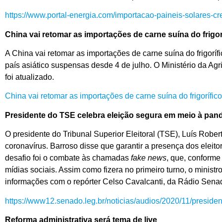
https://www.portal-energia.com/importacao-paineis-solares-cre
China vai retomar as importações de carne suína do frigo
A China vai retomar as importações de carne suína do frigorí
país asiático suspensas desde 4 de julho. O Ministério da Agr
foi atualizado.
China vai retomar as importações de carne suína do frigoríf
Presidente do TSE celebra eleição segura em meio à pan
O presidente do Tribunal Superior Eleitoral (TSE), Luís Robe
coronavírus. Barroso disse que garantir a presença dos eleit
desafio foi o combate às chamadas
fake news
, que, conforme
mídias sociais. Assim como fizera no primeiro turno, o ministr
informações com o repórter Celso Cavalcanti, da Rádio Sena
https://www12.senado.leg.br/noticias/audios/2020/11/presid
Reforma administrativa será tema de live