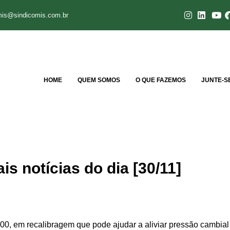
mis@sindicomis.com.br
HOME
QUEM SOMOS
O QUE FAZEMOS
JUNTE-S
is notícias do dia [30/11]
0, em recalibragem que pode ajudar a aliviar pressão cambia