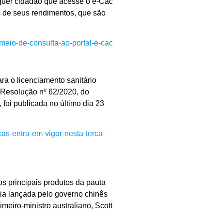
alquer cidadão que acesse o e-Cac
s de seus rendimentos, que são
meio-de-consulta-ao-portal-e-cac
ara o licenciamento sanitário
 A Resolução nº 62/2020, do
oi publicada no último dia 23
as-entra-em-vigor-nesta-terca-
s principais produtos da pauta
gia lançada pelo governo chinês
meiro-ministro australiano, Scott