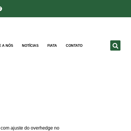
E A NÓS
NOTÍCIAS
FIATA
CONTATO
l com ajuste do overhedge no