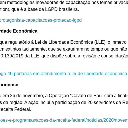
em metodologias inovadoras de capacitação nos temas privaci
on), que é a base da LGPD brasileira.
-protagonista-capacitacoes-protecao-lgpd
berdade Econômica
e regulatório à Lei de Liberdade Econômica (LLE), o Inmetro pu
vam extintos tacitamente, que se exauriram no tempo ou que nã
 10.139/2019 da LLE, que dispõe sobre a revisão e consolidação
evoga-40-portarias-em-atendimento-a-lei-de-liberdade-economica
tarinense
u em 26 de novembro, a Operação “Cavalo de Pau” com a finalid
da região. A ação inclui a participação de 20 servidores da Re
eceita Federal.
coes-e-programas/acoes-da-receita-federal/noticias/2020/novemb