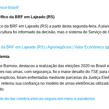
sce-brasil/
rífico da BRF em Lajeado (RS)
fico da BRF em Lajeado (RS) a partir desta segunda-feira. A pl
icultura foi informado da decisão, mas o sistema do Serviço de
ico da BRF em Lajeado (RS) | Agronegócios | Valor Econômico (
demia
rto Barroso, destacou a realização das eleições 2020 no Brasi
ores nas urnas, com segurança, foi o maior desafio do TSE para
 explicou, foram enfrentadas mediante parcerias da Justiça Elei
o reiterou sua confiança no modelo de urnas eletrônicas utilizad
do.
ente-do-tse-celebra-eleicao-segura-em-meio-a-pandemia