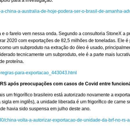
poio para a investigação.
-china-a-australia-de-hoje-podera-ser-o-brasil-de-amanha-adve
a e o farelo vem nessa onda. Segundo a consultoria StoneX a pr
rrar 2020 com exportações de 82,5 milhões de toneladas. Ele é
 como um subproduto na extração do óleo é usado, principalme
siderado tecnicamente um subproduto, ele é a parte mais lucrativ
de proteína.
as-regras-para-exportacao_443043.html
o RS após preocupações com casos de Covid entre funcion
 um frigorífico brasileiro está autorizado novamente a exporta
igla em inglês), a unidade liberada é um frigorífico de carne
ade havia sido suspensa em julho deste ano.
30/china-volta-a-autorizar-exportacao-de-unidade-da-brf-no-r