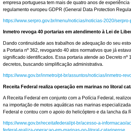
empresa portuguesa tem mais de quatro anos de experiência 
regulamento europeu GDPR (General Data Protection Regulati
https://www.serpro.gov.br/menu/noticias/noticias-2020/serpro
Inmetro revoga 40 portarias em atendimento à Lei de Li
Dando continuidade aos trabalhos de adequação do seu estoqu
a Portaria nº 362, revogando 40 atos normativos que já esta
significado identificados. Essa portaria atende ao Decreto nº
decretos, buscando simplificação administrativa.
https://www.gov.br/inmetro/pt-br/assuntos/noticias/inmetro-r
Receita Federal realiza operação em marinas no litoral ca
A Receita Federal em conjunto com a Polícia Federal, realizo
na importação de motos aquáticas nas marinas especializadas 
Federal e contou com o apoio do helicóptero e da lancha da R
https://www.gov.br/receitafederal/pt-br/acesso-a-informacao/a
federal-realiza-operacao-em-marinas-no-litoral-catarinense