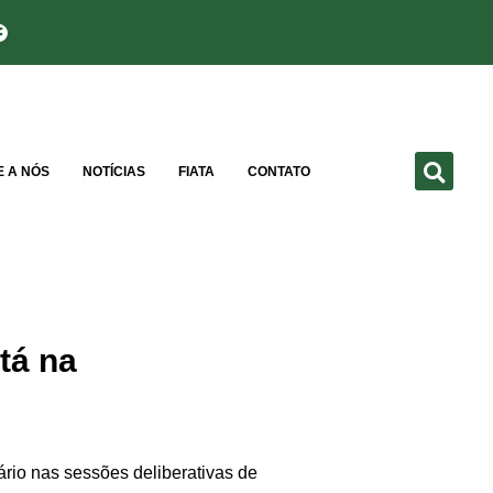
E A NÓS
NOTÍCIAS
FIATA
CONTATO
tá na
ário nas sessões deliberativas de