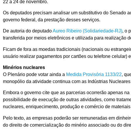
22 a 24 de novembro.
Os deputados precisam analisar um
substitutivo
do Senado a
governo federal, da prestação desses serviços.
De autoria do deputado
Aureo Ribeiro (Solidariedade-RJ)
, o 
transferida por meios eletrônicos e utilizada para realização
Ficam de fora as moedas tradicionais (nacionais ou estrange
usuário realizar pagamentos por cartões ou telefone celular) e
Minérios nucleares
O Plenário pode votar ainda a
Medida Provisória 1133/22
, qu
monopólio da atividade continua com as Indústrias Nucleares 
Embora o governo cite que as parcerias ocorrerão apenas na p
possibilidade de execução de outras atividades, como tratam
nucleares, enriquecimento, produção e comércio de materiais
Pelo texto, as empresas poderão ser remuneradas em dinheiro
do direito de comercialização do minério associado ou do dir