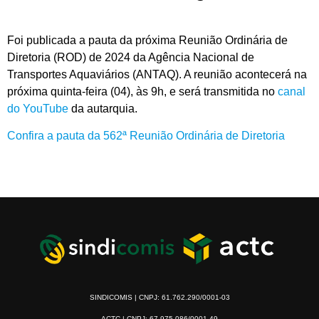
Foi publicada a pauta da próxima Reunião Ordinária de
Diretoria (ROD) de 2024 da Agência Nacional de
Transportes Aquaviários (ANTAQ). A reunião acontecerá na
próxima quinta-feira (04), às 9h, e será transmitida no
canal
do YouTube
da autarquia.
Confira a pauta da 562ª Reunião Ordinária de Diretoria
SINDICOMIS | CNPJ: 61.762.290/0001-03
ACTC | CNPJ: 67.975.086/0001-49