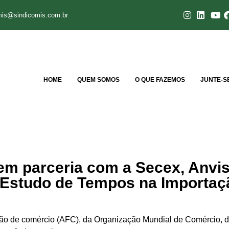
mis@sindicomis.com.br
HOME
QUEM SOMOS
O QUE FAZEMOS
JUNTE-S
 em parceria com a Secex, Anvis
 Estudo de Tempos na Importaç
ação de comércio (AFC), da Organização Mundial de Comércio, do 