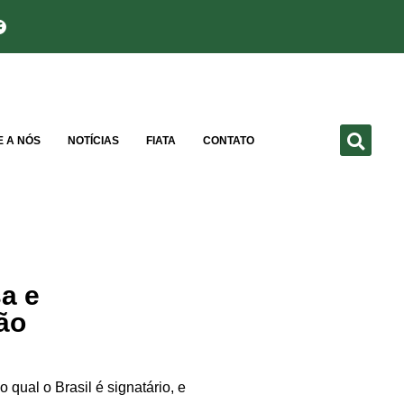
E A NÓS
NOTÍCIAS
FIATA
CONTATO
a e
ão
qual o Brasil é signatário, e