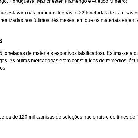
go, Portuguesa, Manchester, Flamengo e Atlético Mineiro).
e estavam nas primeiras fileiras, e 22 toneladas de camisas es
es realizadas nos últimos três meses, em que os materiais espo
s
5 toneladas de materiais esportivos falsificados). Estima-se a 
gas. As outras mercadorias eram constituídas de remédios, ócul
os.
erca de 120 mil camisas de seleções nacionais e de times de f