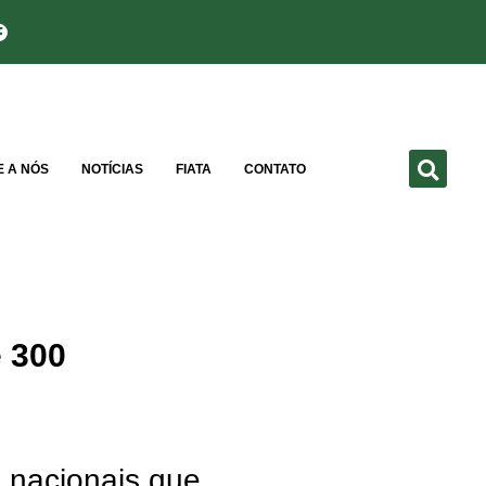
E A NÓS
NOTÍCIAS
FIATA
CONTATO
e 300
 nacionais que