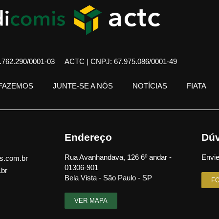
762.290/0001-03
ACTC | CNPJ: 67.975.086/0001-49
 FAZEMOS
JUNTE-SE A NÓS
NOTÍCIAS
FIATA
Endereço
Dúv
Rua Avanhandava, 126 6º andar -
Envie
s.com.br
01306-901
.br
Bela Vista - São Paulo - SP
F
VER MAPA