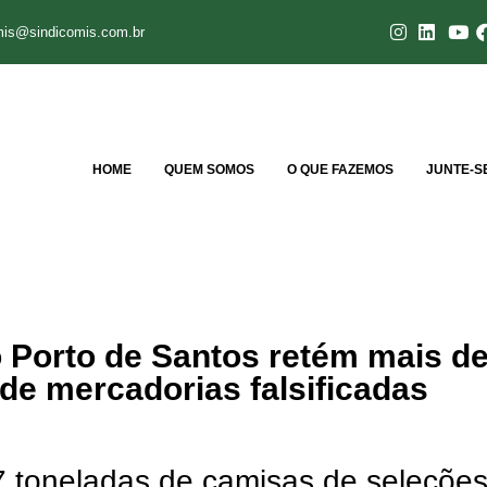
mis@sindicomis.com.br
HOME
QUEM SOMOS
O QUE FAZEMOS
JUNTE-S
o Porto de Santos retém mais d
de mercadorias falsificadas
7 toneladas de camisas de seleções