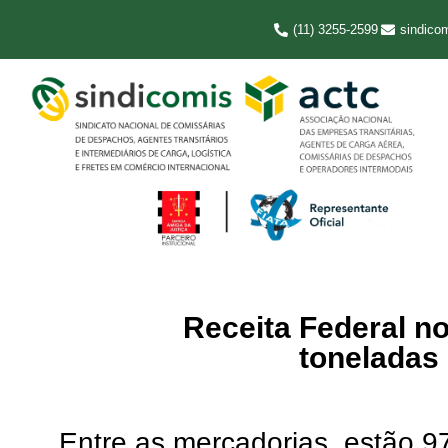
(11) 3255-2599
sindico
Receita Federal n
toneladas 
Entre as mercadorias, estão 9