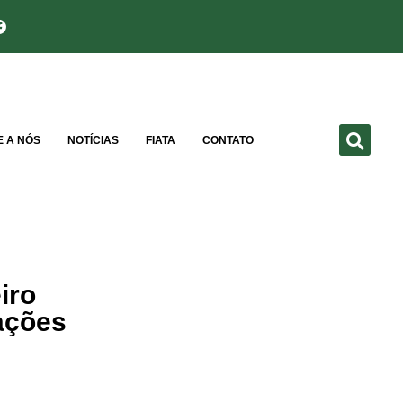
E A NÓS
NOTÍCIAS
FIATA
CONTATO
iro
ações