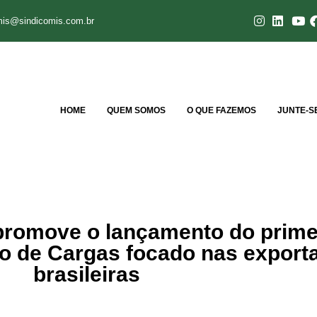
mis@sindicomis.com.br
HOME
QUEM SOMOS
O QUE FAZEMOS
JUNTE-S
 promove o lançamento do prime
o de Cargas focado nas export
brasileiras