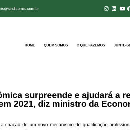
mis@sindicomis.com.br
HOME
QUEM SOMOS
O QUE FAZEMOS
JUNTE-S
ica surpreende e ajudará a re
á em 2021, diz ministro da Econ
a criação de um novo mecanismo de qualificação profissiona