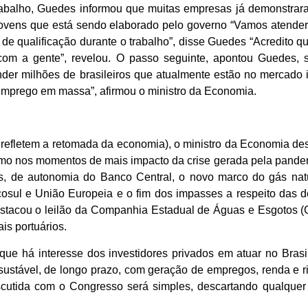
rabalho, Guedes informou que muitas empresas já demonstrara
 jovens que está sendo elaborado pelo governo “Vamos atende
 de qualificação durante o trabalho”, disse Guedes “Acredito 
m a gente”, revelou. O passo seguinte, apontou Guedes, s
er milhões de brasileiros que atualmente estão no mercado i
semprego em massa”, afirmou o ministro da Economia.
 refletem a retomada da economia), o ministro da Economia d
mo nos momentos de mais impacto da crise gerada pela pande
s, de autonomia do Banco Central, o novo marco do gás natu
sul e União Europeia e o fim dos impasses a respeito das 
estacou o leilão da Companhia Estadual de Águas e Esgotos (
is portuários.
ue há interesse dos investidores privados em atuar no Brasil
 sustável, de longo prazo, com geração de empregos, renda e 
iscutida com o Congresso será simples, descartando qualque