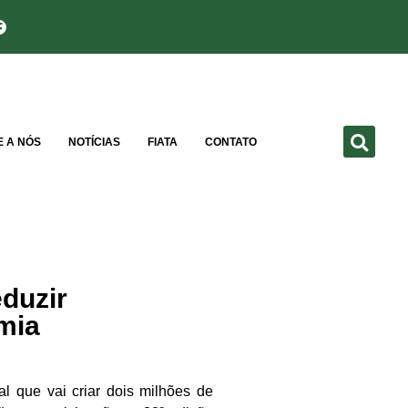
E A NÓS
NOTÍCIAS
FIATA
CONTATO
duzir
omia
l que vai criar dois milhões de