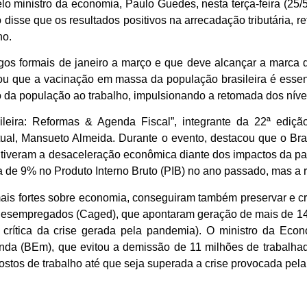
o ministro da economia, Paulo Guedes, nesta terça-feira (25/5
 disse que os resultados positivos na arrecadação tributária, re
no.
gos formais de janeiro a março e que deve alcançar a marca
rçou que a vacinação em massa da população brasileira é essenc
ro da população ao trabalho, impulsionando a retomada dos níve
ileira: Reformas & Agenda Fiscal”, integrante da 22ª ediç
ual, Mansueto Almeida. Durante o evento, destacou que o Br
ntiveram a desaceleração econômica diante dos impactos da 
e 9% no Produto Interno Bruto (PIB) no ano passado, mas a r
mais fortes sobre economia, conseguiram também preservar e cr
Desempregados (Caged), que apontaram geração de mais de 1
crítica da crise gerada pela pandemia). O ministro da Econ
da (BEm), que evitou a demissão de 11 milhões de trabalhad
ostos de trabalho até que seja superada a crise provocada pela