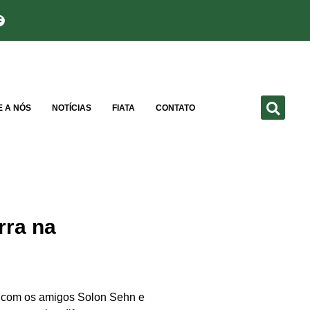
E A NÓS
NOTÍCIAS
FIATA
CONTATO
rra na
ia com os amigos Solon Sehn e