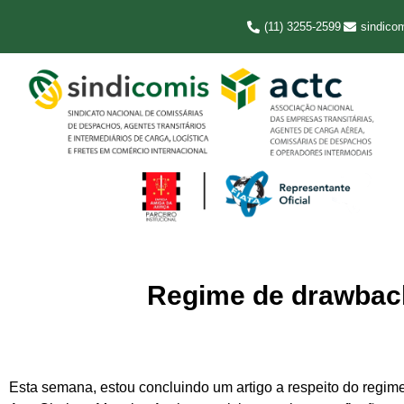
(11) 3255-2599
sindico
Regime de drawback
Esta semana, estou concluindo um artigo a respeito do regi