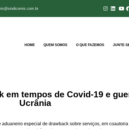
mis@sindicomis.com.br
HOME
QUEM SOMOS
O QUE FAZEMOS
JUNTE-S
 em tempos de Covid-19 e gue
Ucrânia
me aduaneiro especial de drawback sobre serviços, em coautor