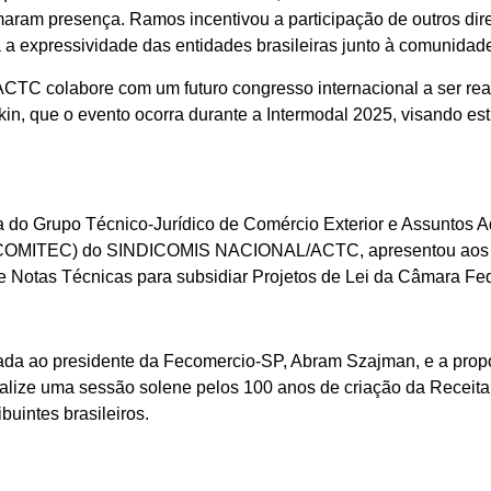
m presença. Ramos incentivou a participação de outros diret
a expressividade das entidades brasileiras junto à comunidade
TC colabore com um futuro congresso internacional a ser real
kin, que o evento ocorra durante a Intermodal 2025, visando est
ra do Grupo Técnico-Jurídico de Comércio Exterior e Assuntos A
l (COMITEC) do SINDICOMIS NACIONAL/ACTC, apresentou aos pa
 Notas Técnicas para subsidiar Projetos de Lei da Câmara Fe
iada ao presidente da Fecomercio-SP, Abram Szajman, e a pr
ze uma sessão solene pelos 100 anos de criação da Receita 
uintes brasileiros.