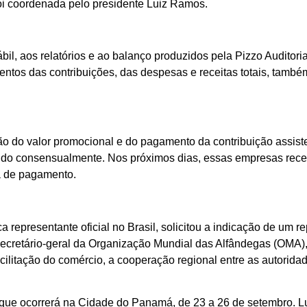
foi coordenada pelo presidente Luiz Ramos.
tábil, aos relatórios e ao balanço produzidos pela Pizzo Audito
ntos das contribuições, das despesas e receitas totais, també
ão do valor promocional e do pagamento da contribuição assist
inido consensualmente. Nos próximos dias, essas empresas rec
a de pagamento.
epresentante oficial no Brasil, solicitou a indicação de um r
 secretário-geral da Organização Mundial das Alfândegas (OMA),
cilitação do comércio, a cooperação regional entre as autorida
 que ocorrerá na Cidade do Panamá, de 23 a 26 de setembro. L