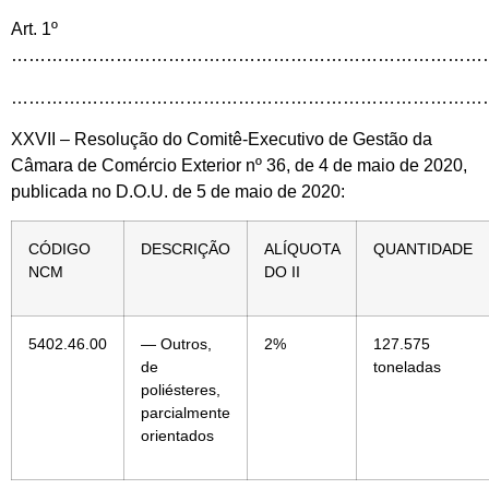
Art. 1º
…………………………………………………………………………
………………………………………………………………………
XXVII – Resolução do Comitê-Executivo de Gestão da
Câmara de Comércio Exterior nº 36, de 4 de maio de 2020,
publicada no D.O.U. de 5 de maio de 2020:
CÓDIGO
DESCRIÇÃO
ALÍQUOTA
QUANTIDADE
NCM
DO II
5402.46.00
— Outros,
2%
127.575
de
toneladas
poliésteres,
parcialmente
orientados