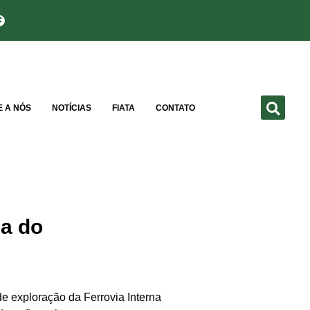
E A NÓS
NOTÍCIAS
FIATA
CONTATO
na do
de exploração da Ferrovia Interna