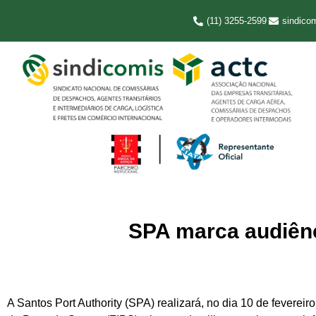
(11) 3255-2599
sindico
SPA marca audiênci
A Santos Port Authority (SPA) realizará, no dia 10 de feverei