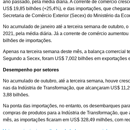
ano passado, pela média diária. A corrente de comércio cres
US$ 19,85 bilhões (+25,4%), e das importações, que chegara
Secretaria de Comércio Exterior (Secex) do Ministério da Ec
No acumulado de janeiro até a terceira semana de outubro, o
2021, pela média diária. Já a corrente de comércio aumento
bilhões de importações.
Apenas na terceira semana deste mês, a balança comercial t
Segundo a Secex, foram US$ 7,002 bilhões em exportações e
Desempenho por setores
No acumulado de outubro, até a terceira semana, houve cres
nas da Indústria de Transformação, que alcançaram US$ 11,20 
3,88 bilhões.
Na ponta das importações, no entanto, os desembarques par
compras de produtos para a Indústria de Transformação, que 
mês, as importações ficaram em US$ 328,49 milhões, com re