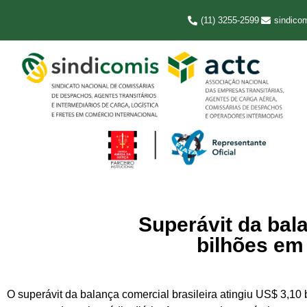
(11) 3255-2599
sindico
Superávit da bal
bilhões em
O superávit da balança comercial brasileira atingiu US$ 3,1