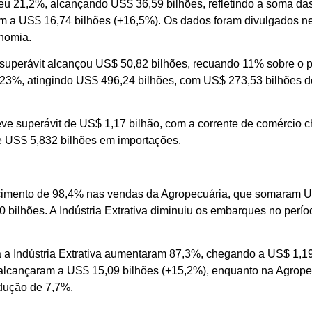
ceu 21,2%, alcançando US$ 36,59 bilhões, refletindo a soma da
m a US$ 16,74 bilhões (+16,5%). Os dados foram divulgados nes
onomia.
 superávit alcançou US$ 50,82 bilhões, recuando 11% sobre o p
u 23%, atingindo US$ 496,24 bilhões, com US$ 273,53 bilhões 
eve superávit de US$ 1,17 bilhão, com a corrente de comércio 
 US$ 5,832 bilhões em importações.
cimento de 98,4% nas vendas da Agropecuária, que somaram US
bilhões. A Indústria Extrativa diminuiu os embarques no perío
a a Indústria Extrativa aumentaram 87,3%, chegando a US$ 1,1
alcançaram a US$ 15,09 bilhões (+15,2%), enquanto na Agropec
dução de 7,7%.