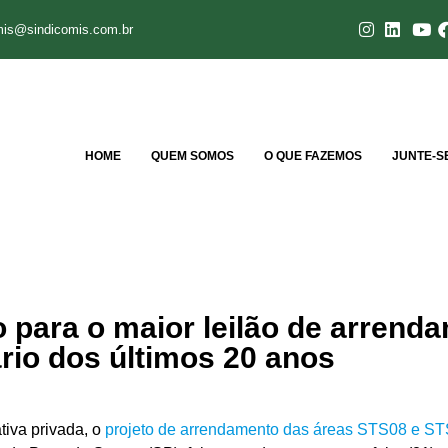
mis@sindicomis.com.br
HOME
QUEM SOMOS
O QUE FAZEMOS
JUNTE-S
o para o maior leilão de arrend
rio dos últimos 20 anos
tiva privada, o
projeto de arrendamento das áreas STS08 e S