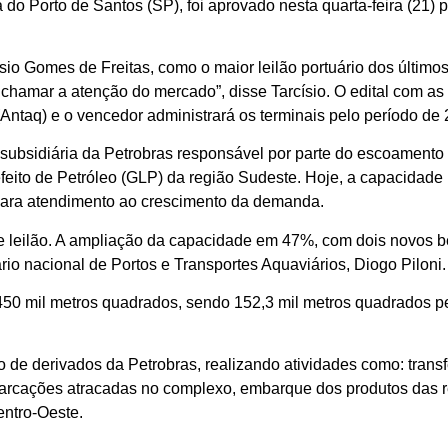
o Porto de Santos (SP), foi aprovado nesta quarta-feira (21) 
ísio Gomes de Freitas, como o maior leilão portuário dos último
hamar a atenção do mercado”, disse Tarcísio. O edital com as 
Antaq) e o vencedor administrará os terminais pelo período de 
 subsidiária da Petrobras responsável por parte do escoamento 
uefeito de Petróleo (GLP) da região Sudeste. Hoje, a capacidad
o para atendimento ao crescimento da demanda.
leilão. A ampliação da capacidade em 47%, com dois novos be
rio nacional de Portos e Transportes Aquaviários, Diogo Piloni.
450 mil metros quadrados, sendo 152,3 mil metros quadrados 
de derivados da Petrobras, realizando atividades como: trans
rcações atracadas no complexo, embarque dos produtos das re
entro-Oeste.