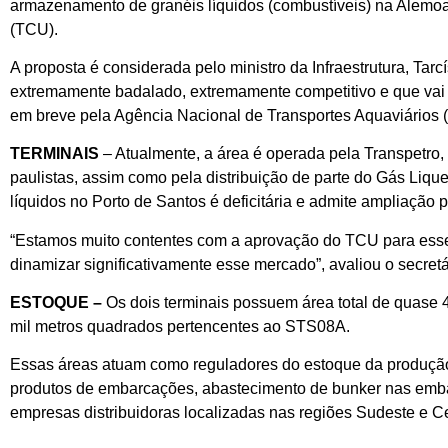
armazenamento de granéis líquidos (combustíveis) na Alemoa d
(TCU).
A proposta é considerada pelo ministro da Infraestrutura, Tarc
extremamente badalado, extremamente competitivo e que vai c
em breve pela Agência Nacional de Transportes Aquaviários (
TERMINAIS
– Atualmente, a área é operada pela Transpetro,
paulistas, assim como pela distribuição de parte do Gás Liq
líquidos no Porto de Santos é deficitária e admite ampliaçã
“Estamos muito contentes com a aprovação do TCU para esse 
dinamizar significativamente esse mercado”, avaliou o secretá
ESTOQUE –
Os dois terminais possuem área total de quase 
mil metros quadrados pertencentes ao STS08A.
Essas áreas atuam como reguladores do estoque da produção 
produtos de embarcações, abastecimento de bunker nas emba
empresas distribuidoras localizadas nas regiões Sudeste e C