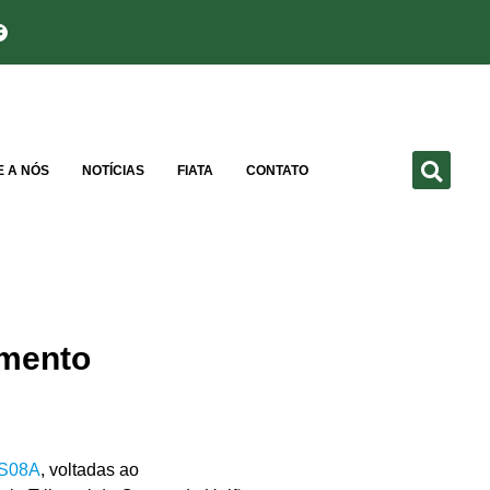
E A NÓS
NOTÍCIAS
FIATA
CONTATO
amento
TS08A
, voltadas ao