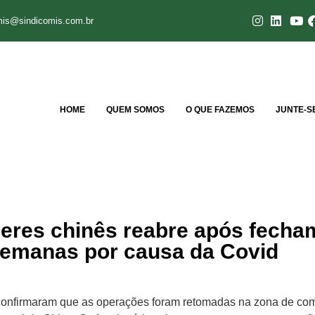
mis@sindicomis.com.br
HOME
QUEM SOMOS
O QUE FAZEMOS
JUNTE-S
neres chinês reabre após fecha
semanas por causa da Covid
confirmaram que as operações foram retomadas na zona de com