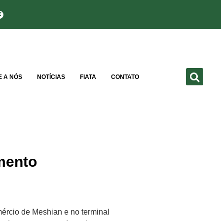
E A NÓS
NOTÍCIAS
FIATA
CONTATO
mento
ércio de Meshian e no terminal