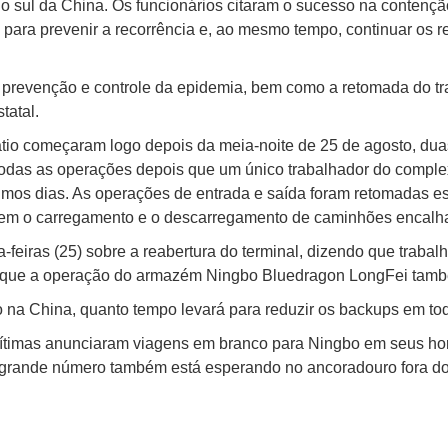
 sul da China. Os funcionários citaram o sucesso na contenção
para prevenir a recorrência e, ao mesmo tempo, continuar os r
prevenção e controle da epidemia, bem como a retomada do tr
tatal.
átio começaram logo depois da meia-noite de 25 de agosto, du
das as operações depois que um único trabalhador do complexo
ltimos dias. As operações de entrada e saída foram retomadas 
zem o carregamento e o descarregamento de caminhões encalh
feiras (25) sobre a reabertura do terminal, dizendo que trabal
u que a operação do armazém Ningbo Bluedragon LongFei tamb
na China, quanto tempo levará para reduzir os backups em to
ítimas anunciaram viagens em branco para Ningbo em seus hor
 grande número também está esperando no ancoradouro fora do