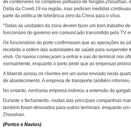
de contêineres no complexo portuário de Ningbo-Zhoushan, no
Delta da Covid-19 na região, mas pediram medidas contínuas 
parte da política de tolerância zero da China para o vírus.
“Todas as unidades da zona devem fazer um bom trabalho de 
funcionário do governo em comunicado transmitido pela TV es
Os funcionários do porto confirmaram que as operações do p
recebido a ordem das autoridades de saúde para suspender to
vírus. Os navios começaram a entrar e sair do terminal nos ú
normalmente, enquanto o porto pede que as empresas priori
A Maersk avisou os clientes em um aviso enviado nesta quarta-
de abastecimento. A empresa de transporte também informo
No entanto, nenhuma empresa estimou a extensão do gargalo 
Durante o fechamento, muitas das principais companhias mar
também foram desviados para outros terminais, enquanto um
Zhoushan.
(Portos e Navios)