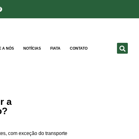
E A NÓS
NOTÍCIAS
FIATA
CONTATO
r a
o?
tes, com exceção do transporte