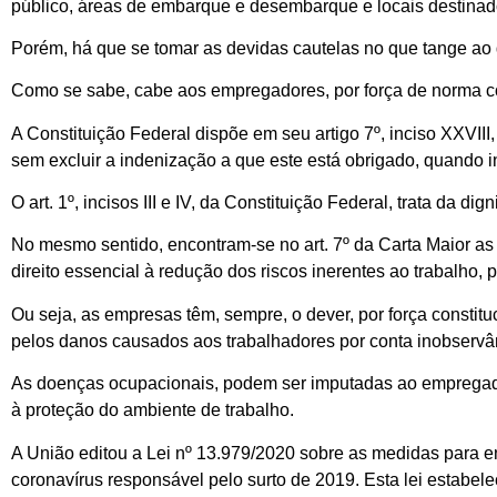
público, áreas de embarque e desembarque e locais destinad
Porém, há que se tomar as devidas cautelas no que tange ao 
Como se sabe, cabe aos empregadores, por força de norma co
A Constituição Federal dispõe em seu artigo 7º, inciso XXVIII
sem excluir a indenização a que este está obrigado, quando i
O art. 1º, incisos III e IV, da Constituição Federal, trata da 
No mesmo sentido, encontram-se no art. 7º da Carta Maior a
direito essencial à redução dos riscos inerentes ao trabalho,
Ou seja, as empresas têm, sempre, o dever, por força constit
pelos danos causados aos trabalhadores por conta inobservân
As doenças ocupacionais, podem ser imputadas ao empregad
à proteção do ambiente de trabalho.
A União editou a Lei nº 13.979/2020 sobre as medidas para e
coronavírus responsável pelo surto de 2019. Esta lei estabe