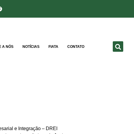
E A NÓS
NOTÍCIAS
FIATA
CONTATO
arial e Integração – DREI