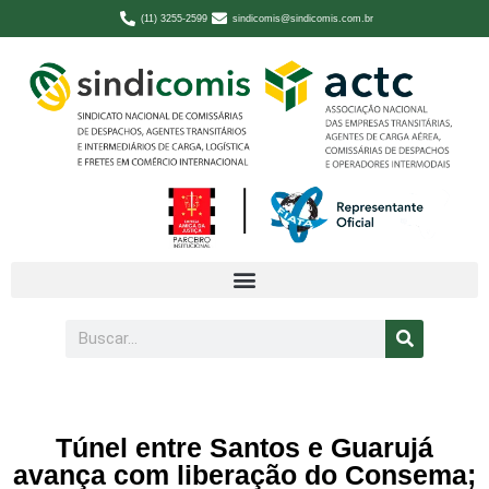
(11) 3255-2599
sindicomis@sindicomis.com.br
Túnel entre Santos e Guarujá
avança com liberação do Consema;