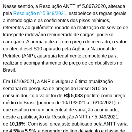
Nesse sentido, a Resolução ANTT nº 5.867/2020, alterada
pela
Resolução nº 5.949/2021
, estabelece as regras gerais,
a metodologia e os coeficientes dos pisos mínimos,
referentes ao quilômetro rodado na realização do serviço de
transporte rodoviário remunerado de cargas, por eixo
carregado. A norma utiliza, como preço de mercado, o valor
do óleo diesel S10 apurado pela Agência Nacional de
Petróleo (ANP), autarquia legalmente competente para
realizar o acompanhamento de preço de combustíveis no
Brasil.
Em 18/10/2021, a ANP divulgou a última atualização
semanal da pesquisa de preços do Diesel S10 ao
consumidor, cujo valor foi de
R$ 5,033
por litro como preço
médio do Brasil (período de 10/10/2021 a 16/10/2021), o
que resultou em um percentual de variação acumulado,
desde a publicação da Resolução ANTT nº 5.949/2021,
de
10,18%.
Com isso, o reajuste publicado pela ANTT varia
de
4,5% a 5,9%
, a depender do tipo de veículo e classe de