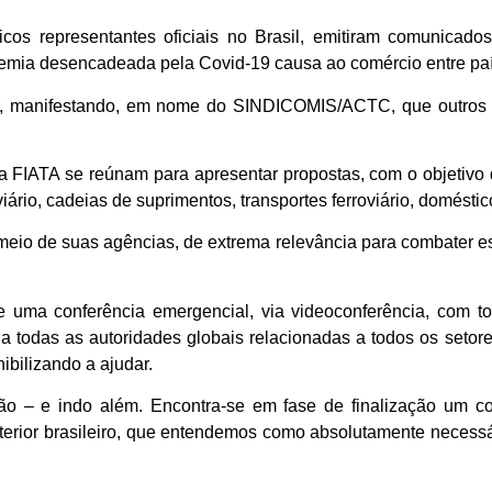
cos representantes oficiais no Brasil, emitiram comunicado
ndemia desencadeada pela Covid-19 causa ao comércio entre pa
er, manifestando, em nome do SINDICOMIS/ACTC, que outro
a FIATA se reúnam para apresentar propostas, com o objetivo de
ário, cadeias de suprimentos, transportes ferroviário, doméstico
r meio de suas agências, de extrema relevância para combater e
de uma conferência emergencial, via videoconferência, com 
a todas as autoridades globais relacionadas a todos os seto
ibilizando a ajudar.
– e indo além. Encontra-se em fase de finalização um co
exterior brasileiro, que entendemos como absolutamente necess