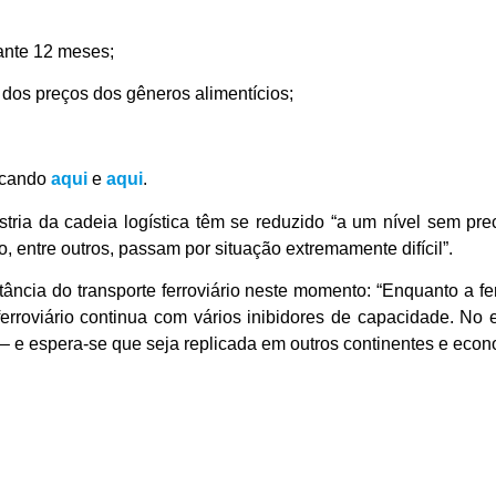
ante 12 meses;
e dos preços dos gêneros alimentícios;
icando
aqui
e
aqui
.
ria da cadeia logística têm se reduzido “a um nível sem pre
 entre outros, passam por situação extremamente difícil”.
ância do transporte ferroviário neste momento: “Enquanto a 
 ferroviário continua com vários inibidores de capacidade. N
s – e espera-se que seja replicada em outros continentes e econ