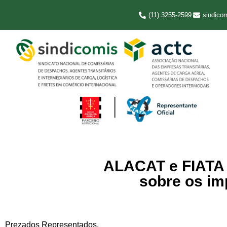
(11) 3255-2599
sindico
ALACAT e FIATA 
sobre os im
Prezados Representados,