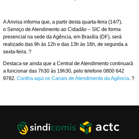
A Anvisa informa que, a partir desta quarta-feira (14/7),
o Serviço de Atendimento ao Cidadão – SIC de forma
presencial na sede da Agência, em Brasília (DF), será
realizado d
as
9h às 12h e d
as
13h às 16h, de segunda a
sexta-feira. ?
Destaca-se ainda que a Central de Atendimento
continuará
a
funciona
r
d
as
7h30
às
19h30, pelo telefone 0800 642
9782.
Confira aqui os Canais de Atendimento da Agência
. ?