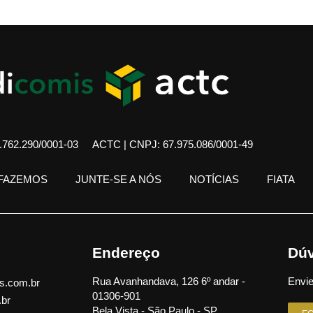
762.290/0001-03
ACTC | CNPJ: 67.975.086/0001-49
 FAZEMOS
JUNTE-SE A NÓS
NOTÍCIAS
FIATA
Endereço
Dúv
Rua Avanhandava, 126 6º andar -
Envie
s.com.br
01306-901
.br
Bela Vista - São Paulo - SP