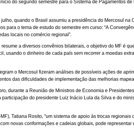
início do segundo semestre para o Sistema de Pagamentos de
julho, quando o Brasil assumiu a presidência do Mercosul na 
tivos para o tema de estudo do semestre em curso: “A Conver
as locais no comércio regional”.
 resume a diversos convênios bilaterais, o objetivo do MF é q
il, usando o dinheiro de cada país sem recorrer a moedas extra
ntegram o Mercosul fizeram análises de possíveis ações de ap
ntos das dificuldades de implementação das melhorias mapea
mbro, durante a Reunião de Ministros de Economia e President
a participação do presidente Luiz Inácio Lula da Silva e do min
-MF), Tatiana Rosito, “um sistema de apoio às trocas regionai
 com novas conformações e cadeias globais, pode representa