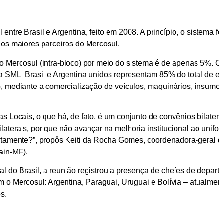
entre Brasil e Argentina, feito em 2008. A princípio, o sistema
, os maiores parceiros do Mercosul.
o Mercosul (intra-bloco) por meio do sistema é de apenas 5%. 
via SML. Brasil e Argentina unidos representam 85% do total d
 mediante a comercialização de veículos, maquinários, insumos
cais, o que há, de fato, é um conjunto de convênios bilaterai
laterais, por que não avançar na melhoria institucional ao unifo
retamente?”, propôs Keiti da Rocha Gomes, coordenadora-ger
ain-MF).
l do Brasil, a reunião registrou a presença de chefes de depa
o Mercosul: Argentina, Paraguai, Uruguai e Bolívia – atualm
s.