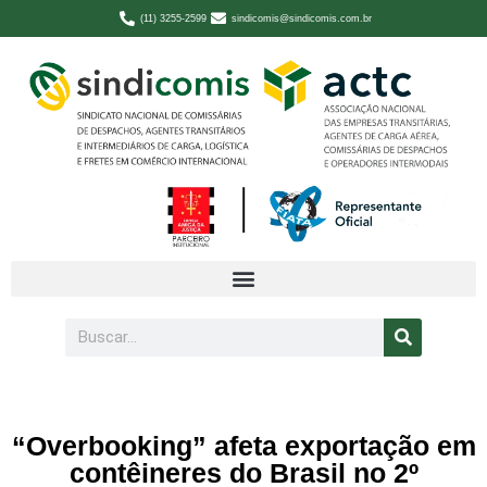
(11) 3255-2599
sindicomis@sindicomis.com.br
“Overbooking” afeta exportação em
contêineres do Brasil no 2º