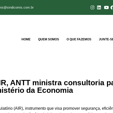
mis@sindicomis.com.br
HOME
QUEM SOMOS
O QUE FAZEMOS
JUNTE-S
R, ANTT ministra consultoria p
nistério da Economia
atório (AIR), instrumento que visa promover segurança, efici