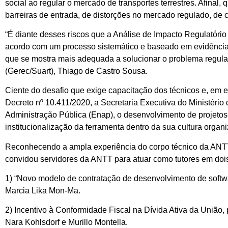
social ao regular o mercado de transportes terrestres. Afinal
barreiras de entrada, de distorções no mercado regulado, de
“É diante desses riscos que a Análise de Impacto Regulatório 
acordo com um processo sistemático e baseado em evidências, 
que se mostra mais adequada a solucionar o problema regulat
(Gerec/Suart), Thiago de Castro Sousa.
Ciente do desafio que exige capacitação dos técnicos e, em e
Decreto nº 10.411/2020, a Secretaria Executiva do Ministéri
Administração Pública (Enap), o desenvolvimento de projetos
institucionalização da ferramenta dentro da sua cultura organi
Reconhecendo a ampla experiência do corpo técnico da ANTT,
convidou servidores da ANTT para atuar como tutores em dois
1) “Novo modelo de contratação de desenvolvimento de softw
Marcia Lika Mon-Ma.
2) Incentivo à Conformidade Fiscal na Dívida Ativa da Uniã
Nara Kohlsdorf e Murillo Montella.