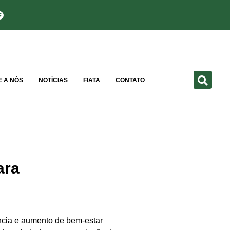
E A NÓS
NOTÍCIAS
FIATA
CONTATO
ara
ência e aumento de bem-estar