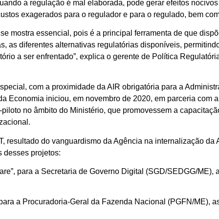
, quando a regulação é mal elaborada, pode gerar efeitos nocivo
 custos exagerados para o regulador e para o regulado, bem co
se mostra essencial, pois é a principal ferramenta de que dispõ
as diferentes alternativas regulatórias disponíveis, permitin
ório a ser enfrentado”, explica o gerente de Política Regulató
special, com a proximidade da AIR obrigatória para a Administr
o da Economia iniciou, em novembro de 2020, em parceria com 
-piloto no âmbito do Ministério, que promovessem a capacitaçã
zacional.
 resultado do vanguardismo da Agência na internalização da 
 desses projetos:
are”, para a Secretaria de Governo Digital (SGD/SEDGG/ME), 
o, para a Procuradoria-Geral da Fazenda Nacional (PGFN/ME), a