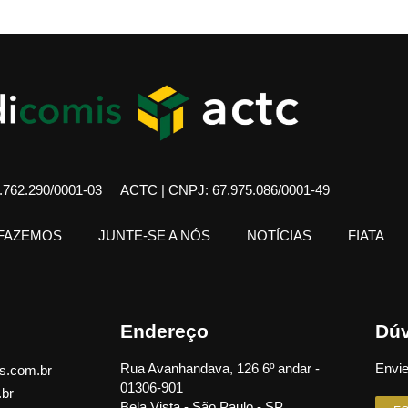
762.290/0001-03
ACTC | CNPJ: 67.975.086/0001-49
 FAZEMOS
JUNTE-SE A NÓS
NOTÍCIAS
FIATA
Endereço
Dúv
Rua Avanhandava, 126 6º andar -
Envie
s.com.br
01306-901
.br
Bela Vista - São Paulo - SP