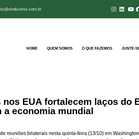
mis@sindicomis.com.br
HOME
QUEM SOMOS
O QUE FAZEMOS
JUNTE-S
s nos EUA fortalecem laços do B
 a economia mundial
e reuniões bilaterais nesta quinta-feira (13/10) em Washingto