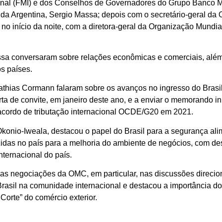
ional (FMI) e dos Conselhos de Governadores do Grupo Banco 
da Argentina, Sergio Massa; depois com o secretário-geral da
 início da noite, com a diretora-geral da Organização Mundi
Massa conversaram sobre relações econômicas e comerciais, alé
os países.
thias Cormann falaram sobre os avanços no ingresso do Brasi
arta de convite, em janeiro deste ano, e a enviar o memorando i
 acordo de tributação internacional OCDE/G20 em 2021.
i Okonio-Iweala, destacou o papel do Brasil para a segurança al
zidas no país para a melhoria do ambiente de negócios, com de
ternacional do país.
nas negociações da OMC, em particular, nas discussões direcio
Brasil na comunidade internacional e destacou a importância d
orte” do comércio exterior.