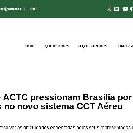
mis@sindicomis.com.br
HOME
QUEM SOMOS
O QUE FAZEMOS
JUNTE-S
 ACTC pressionam Brasília por
s no novo sistema CCT Aéreo
esolver as dificuldades enfrentadas pelos seus representados